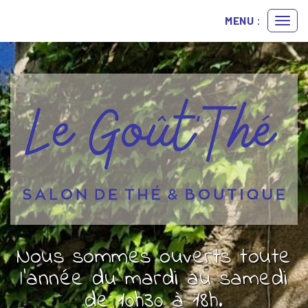
Panneau de gestion des cookies
MENU :
Ouvr
le
men
Nous sommes ouverts toute
l’année du mardi au samedi
de 10h30 à 18h.