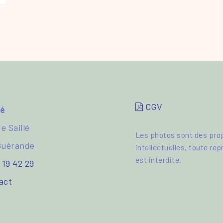
CGV
hé
e Saillé
Les photos sont des pro
Guérande
intellectuelles, toute re
est interdite.
 19 42 29
act