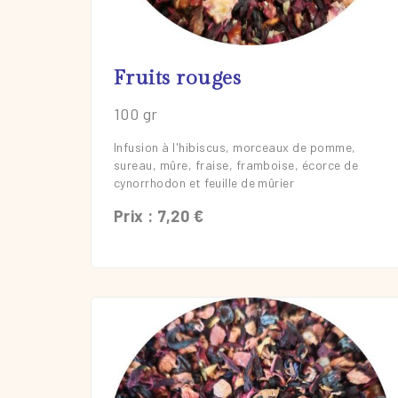
En savoir plus
Fruits rouges
100 gr
Infusion à l'hibiscus, morceaux de pomme,
sureau, mûre, fraise, framboise, écorce de
cynorrhodon et feuille de mûrier
Prix : 7,20 €