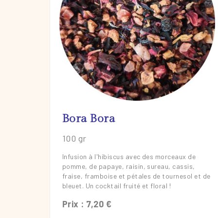
En savoir plus
Bora Bora
100 gr
Infusion à l'hibiscus avec des morceaux de
pomme, de papaye, raisin, sureau, cassis,
fraise, framboise et pétales de tournesol et de
bleuet. Un cocktail fruité et floral !
Prix : 7,20 €