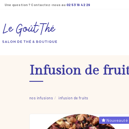
Panneau de gestion des cookies
Une question ? Contactez-nous au
02 53 19 42 29
Infusion de frui
nos infusions
infusion de fruits
Nouveauté