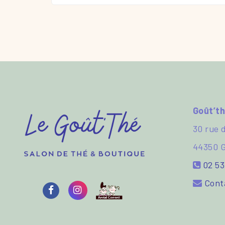
Goût’t
30 rue d
44350
02 53
Cont