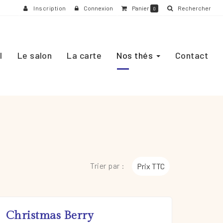
Inscription
Connexion
Panier
Rechercher
0
l
Le salon
La carte
Nos thés
Contact
Trier par :
Prix TTC
Christmas Berry