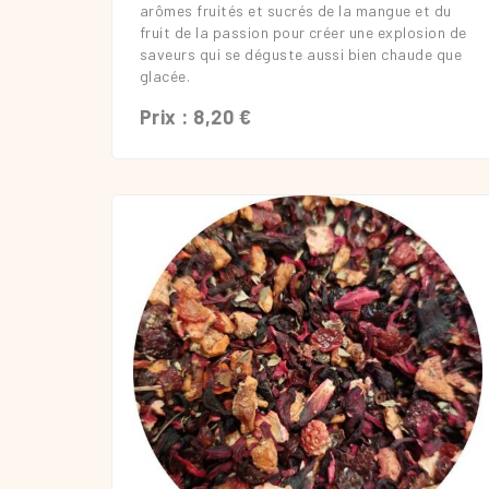
arômes fruités et sucrés de la mangue et du
fruit de la passion pour créer une explosion de
saveurs qui se déguste aussi bien chaude que
glacée.
Prix : 8,20 €